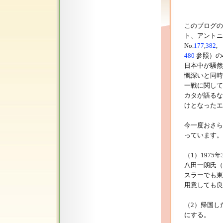
このブログの
ト、アントニ
No.
177
,
382
,
480
参照）の
日本中が騒然
慨深いと同時
一戦に関して
カタが語るな
けとなったエ
今一度おさら
っています。
（1）197
八田一朗氏（
スラーでも東
用意しても良
（2）帰国し
にする。