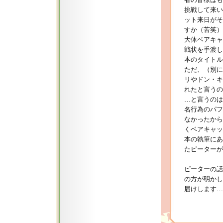
者の皆様はも
挑戦して来い
ット来日がそ
すか（苦笑）
大体ベアキャ
戦状を手渡し
本のタイトル
ただ、（別に
リやドン・キ
れたと言うの
…と言うのは
名行為のパフ
なかったから
くベアキャッ
本の執筆にあ
たピーターが
ピーターの話
の方が明かし
届けします…