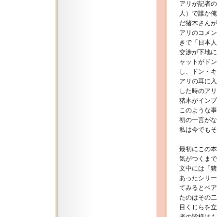
アリが記者の
人）で誰か俺
だ猪木さんが
アリのコメン
きで「日本人
交渉が下地に
ャットがドン
し、ドン・キ
アリの耳に入
した時のアリ
猪木がインプ
このような事
初の一言がな
私は今でもそ
最初にこの本
気がつくまで
文中には「猪木
あったシリー
てみるとベア
たのはその二
目くじらを立