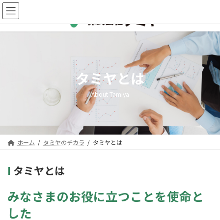
コ
ナ
ン
ビ
テ
ゲ
ン
ー
ツ
シ
へ
ョ
ス
ン
キ
に
タミヤとは
ッ
移
プ
動
About Tamiya
ホーム
タミヤのチカラ
タミヤとは
I
タミヤとは
みなさまのお役に立つことを使命と
した