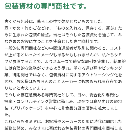
包装資材の専門商社です。
古くから包装は、暮らしの中で欠かせないものでした。
壺・かめ・竹かごなどは、「ものを入れる、保存する、運ぶ」た
めに生まれた包装の原点。当社はそうした包装資材を通じて、み
なさまのお役に立つことを使命とした専門商社です。
一般的に専門商社などの中間流通業者が取引に関わると、コスト
が上がるといったイメージもあるかもしれませんが、私たちタミ
ヤが参画することで、よりスムーズで確実な取引を実施し、結果的
には合理的な業務ができるよう尽力。単なる運び屋やピッキング
業、御用聞きではなく、包装資材に関するアウトソーシング化を
図り、お客様はもちろんのことメーカーにも求められる存在であ
りたいと考えています。
そうした存在意義ある専門商社として、日々、総合化や専門化、
提案・コンサルティング営業に勤しみ、現在では食品向けの軽包
装（プリパッケージ）を中心に非食品分野の販路も拡大しまし
た。
これからもタミヤは、お客様やメーカーのために時代に即応した
業務に努め、みなさまに喜ばれる包装資材の専門商社を目指しま