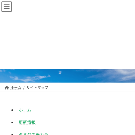
コ
ナ
ン
ビ
テ
ゲ
ン
ー
ツ
シ
へ
ョ
ス
ン
キ
に
サイトマップ
ッ
移
プ
動
Sitemap
ホーム
サイトマップ
ホーム
更新情報
タミヤのチカラ