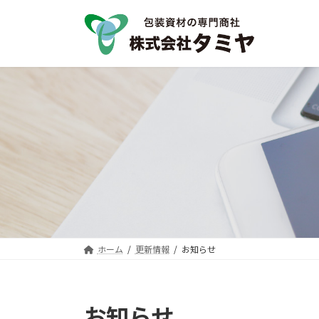
コ
ナ
ン
ビ
テ
ゲ
ン
ー
ツ
シ
へ
ョ
ス
ン
キ
に
ッ
移
プ
動
ホーム
更新情報
お知らせ
お知らせ