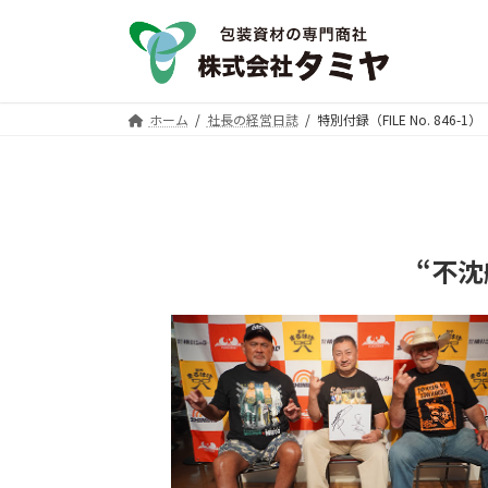
コ
ナ
ン
ビ
テ
ゲ
ン
ー
ツ
シ
ホーム
社長の経営日誌
特別付録（FILE No. 846-1）
へ
ョ
ス
ン
キ
に
ッ
移
プ
動
“不