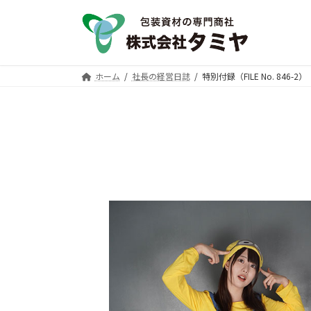
コ
ナ
ン
ビ
テ
ゲ
ン
ー
ツ
シ
ホーム
社長の経営日誌
特別付録（FILE No. 846-2）
へ
ョ
ス
ン
キ
に
ッ
移
プ
動