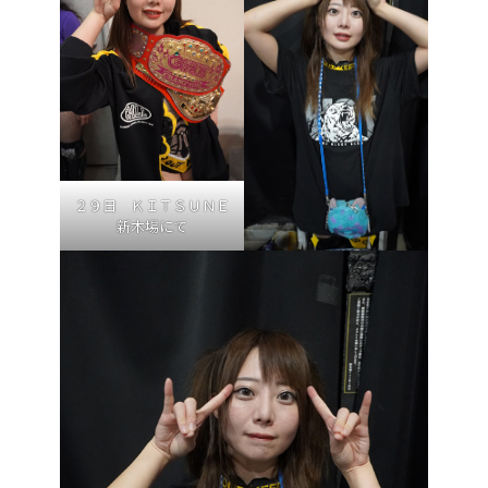
２９日 ＫＩＴＳＵＮＥ
新木場にて