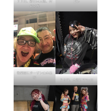
２２日、新日本大阪、村
ゴン
島克哉
後楽園にターザン山本出
現
２５日、大阪にてYuuRI