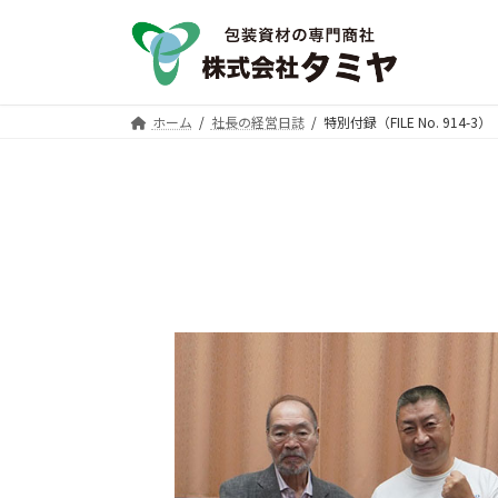
コ
ナ
ン
ビ
テ
ゲ
ン
ー
ツ
シ
ホーム
社長の経営日誌
特別付録（FILE No. 914-3）
へ
ョ
ス
ン
キ
に
ッ
移
プ
動