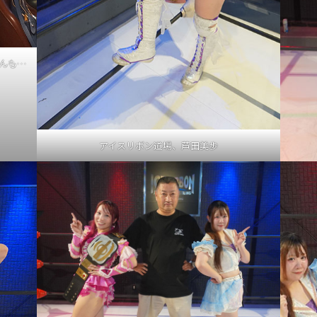
んも…
アイスリボン道場、芦田美歩