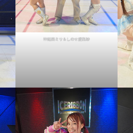
神姫楽ミサ＆しのせ愛梨紗