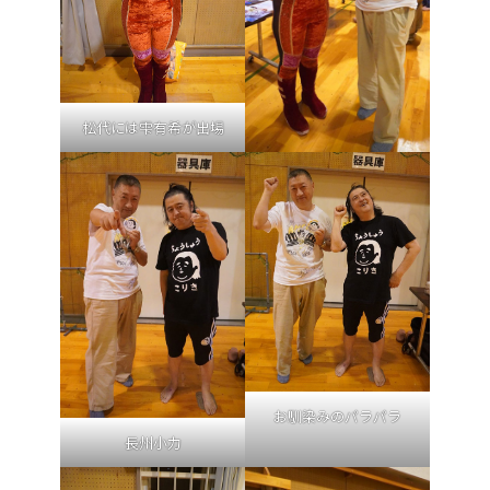
松代には雫有希が出場
お馴染みのパラパラ
長州小力