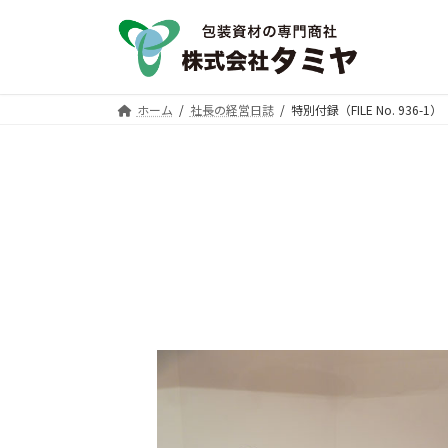
コ
ナ
ン
ビ
テ
ゲ
ン
ー
ツ
シ
ホーム
社長の経営日誌
特別付録（FILE No. 936-1）
へ
ョ
ス
ン
キ
に
ッ
移
プ
動