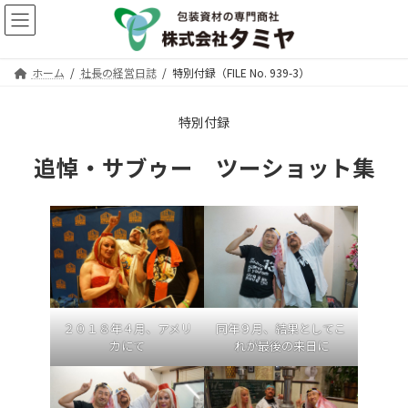
コ
ナ
ン
ビ
テ
ゲ
ン
ー
ホーム
社長の経営日誌
特別付録（FILE No. 939-3）
ツ
シ
へ
ョ
ス
ン
特別付録
キ
に
ッ
移
追悼・サブゥー ツーショット集
プ
動
同年９月、結果としてこ
２０１８年４月、アメリ
れが最後の来日に
カにて