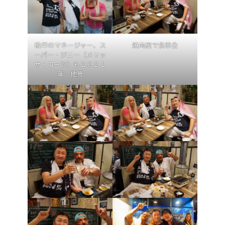
焼肉屋で食事会
晩年のマネージャー、ス
ーパー・ジニー（メリッ
サ・コーツ）も２０２１
年、他界