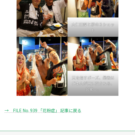
大仁田厚と夢の３ショッ
ト
天を指すポーズ、最後は
ご本人が天に召される、
合掌…。
→ FILE No. 939 「花粉症」 記事に戻る