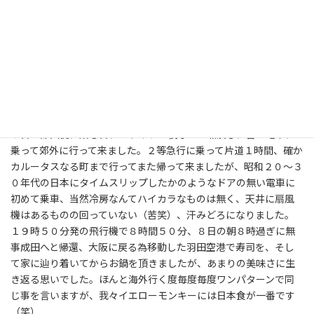
リ気味でしたが、このフードコートで東京ラーメンなるお店を見
つけ早速ラーメンとギョーザを注文しました。緑の色が付いたギ
ョーザは「なんちゃって」でしたが、ラーメンは結構日本に近い味
で満足、はっきり言って今ツアーで一番おいしい食事でした
（笑）。この日の夜は最後の晩餐と言う事でフライデーズでビー
ルを飲みながらスペアリブなどを頂きましたが、こちらも旨かっ
たです。（
９月６日のダイジェスト こちらをクリック
）
７日は帰国便に乗る日、フライトが夜なので暇潰しに皆で電車に
乗って郊外に行って来ました。２等急行に乗って片道１時間、確か
カルータスなる町まで行ってまた帰って来ましたが、昭和２０～３
０年代の日本にタイムスリップしたかのようなドアの無い電車に
初めて乗車、当然冷房なんてハイカラなものは無く、天井に扇風
機はあるものの回っていない（苦笑）、汗みどろになりました。
１９時５０分発の飛行機で８時間５０分、８日の朝８時過ぎに無
事成田へと帰還、大阪に戻る為移動した羽田空港で寿司を、そし
て家に辿り着いてからお鍋を頂きましたが、あまりの美味さに生
き返る思いでした。ほんと海外行く度毎度毎度ワンパターンで同
じ事を言いますが、我々イエローモンキーには日本食が一番です
（笑）