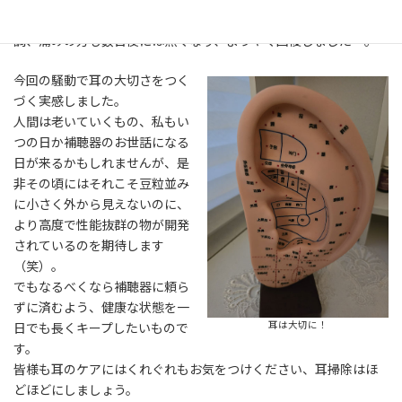
それでも４日前の例があるので慎重でしたが一日過ぎても耳は好
調、痛みの方も数日後には無くなり、ようやく回復しました…。
今回の騒動で耳の大切さをつく
づく実感しました。
人間は老いていくもの、私もい
つの日か補聴器のお世話になる
日が来るかもしれませんが、是
非その頃にはそれこそ豆粒並み
に小さく外から見えないのに、
より高度で性能抜群の物が開発
されているのを期待します
（笑）。
でもなるべくなら補聴器に頼ら
ずに済むよう、健康な状態を一
耳は大切に！
日でも長くキープしたいもので
す。
皆様も耳のケアにはくれぐれもお気をつけください、耳掃除はほ
どほどにしましょう。