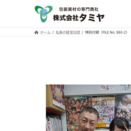
コ
ナ
ン
ビ
テ
ゲ
ン
ー
ツ
シ
ホーム
社長の経営日誌
特別付録（FILE No. 860-2）
へ
ョ
ス
ン
キ
に
ッ
移
プ
動