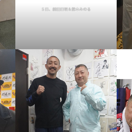
５日、前田日明＆鈴木みのる