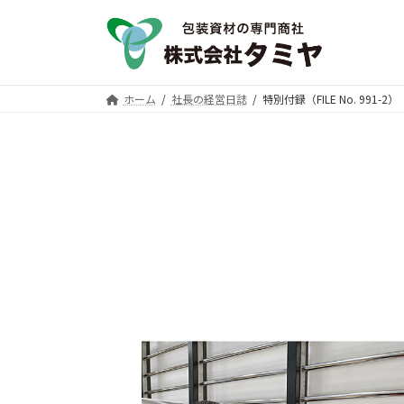
コ
ナ
ン
ビ
テ
ゲ
ン
ー
ツ
シ
ホーム
社長の経営日誌
特別付録（FILE No. 991-2）
へ
ョ
ス
ン
キ
に
ッ
移
プ
動