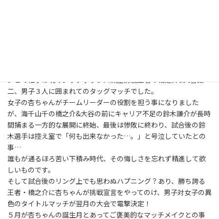
ＧＷ突入の２９日はマジックボックスにて４月のラストマッチで
す。
因みに私は前夜に今月二度目の神姫楽ミサちゃんイベントに行っ
て来ました（またもや西川口！笑）。
この日の杏ちゃんはシークレットベースの新人・鈴木謙介とのコ
ンビで相手は現マジックボックス無差別級王者の橋之介&大谷讓
二、男子３人に囲まれてのタッグマッチでした。
女子の杏ちゃんがチームリーダーの役割を担う事になりました
が、海千山千の橋之介&大谷の前にキャリア不足の鈴木謙介が長時
間捕まる一方的な展開に終始、最後は惨敗に終わり、試合後の鈴
木選手は控え室で「何も出来なかった…。」と号泣していたとの
事…
誰もが通るほろ苦い下積み時代、その悔しさを忘れず精進して欲
しいものです。
そして試合後のリング上でも思わぬハプニング？あり、勝ち誇る
王者・橋之介に杏ちゃんが挑戦宣言をやってのけ、男子対女子の異
色のタイトルマッチが翌月の大会で電撃決定！
５月が杏ちゃんの誕生月とあってご褒美的なマッチメイクとの事