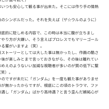
はいつも安心して観る事が出来た。そこには作り手の情熱
。
熱のシンボルだった。それを失えば（ザ☆ウルのように）
徹底的に貶しめる内容で、この時は本当に腹が立ちまし
すやり方が大嫌い、そう言えばプロレスでもマリーゴール
いる輩がいますよ（笑）。
直ストーリーとしては大した事は無かったし、作画の酷さ
今後が楽しみとまで言っておきながら、その後は離れてい
おめえのようないい加減な視聴者が多いのが質の低下に繋
（笑）。
いのですが未だに「ガンダム」を一度も観た事がありませ
味が無かったからですが、根底にこの頃のトラウマ、ファ
冷遇し「ガンダム」ばかり高待遇？と言う歪んだ嫉妬心が