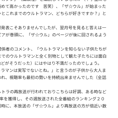
極めて高かったのです 苦笑）、「ザ☆ウル」が始まった
ンとこれまでのウルトラマン、どちらが好きですか？」と
果発表こそありませんでしたが、翌月号を見ると答えは一
ビアが巻頭に、「ザ☆ウル」のページが後に回されるよう
関係者のコメント、「ウルトラマンを知らない子供たちが
までのウルトラマンと全く別物として観た子たちには面白
殆どがそうだった）にはやはり不満だったのでしょう。
トラマンは実写でないとね。」と言うのが子供から大人ま
われ、視聴率も最初の勢いを持続出来ませんでした（全話
ルトラの再放送が行われておりこちらは好調、ある時など
聴率を獲得し、その週放送された全番組のランキング２０
同時に、本放送の「ザ☆ウル」より再放送の方が倍近い数