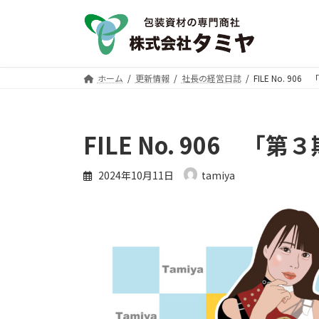
コ
ナ
ン
ビ
テ
ゲ
ン
ー
ツ
シ
ホーム
更新情報
社長の経営日誌
FILE No. 
へ
ョ
ス
ン
キ
に
FILE No. 906 
ッ
移
プ
動
2024年10月11日
tamiya