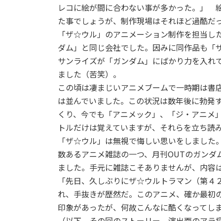
レコに絵が間に合わない事が多かった。」 
た事でしょうが、制作現場はそれほど過酷だ
「ザ☆ウル」のアニメーション制作を担当し
ダム」と同じ会社でした。因みに同作品も「
サンライズが「ガンダム」にばかり力を入れ
ました（苦笑）。
この頃は凄まじいアニメブームで一時期は書
は並んでいました。この状況は数年後に勃発するプ
くり、今でも「アニメック」、「ジ・アニメ
トルだけは覚えていますが、それらを立ち読
「ザ☆ウル」は無視で悔しい思いをしました
数あるアニメ雑誌の一つ、月刊OUTのガンダ
ました。手元に雑誌こそありませんが、内容
「先日、久しぶりにザ☆ウルトラマン（第４
れ、手抜きが歴然だ。このアニメ、確か最初
印象があったが、何故こんなに酷くなってし
（以下、その回のストーリー、演出面のアラ