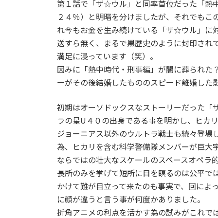
第１話で「ザ☆ウル」と同率首位だった「熱
２４％）と明暗を分けましたが、それでもこの
れ今もお金を生み続けている「ザ☆ウル」に
送すら無く、まるで黒歴史のように封印され
満足に浸っています（笑）。
因みに「熱中時代・刑事編」が闇に葬られた
ーがその後結婚したもののスピード離婚した
初期はオーソドックスなストーリーだった「
ラの星U４０の出身である事を明かし、ヒカ
ジョーニアス以外のウルトラ戦士も続々登場
為、ヒカリを含む科学警備隊メンバーが巨大
ならではの壮大なスケールのスペースオペラ
長所のみを挙げて短所に目を瞑るのは公平で
かけて難が目立って来たのも事実で、回によ
に顔が違うと言う事が何度かありました。
折角アニメの利点を活かす為の試みがこれで