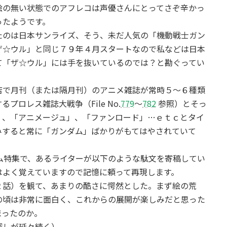
絵の無い状態でのアフレコは声優さんにとってさぞ辛かっ
ったようです。
たのは日本サンライズ、そう、未だ人気の「機動戦士ガン
ザ☆ウル」と同じ７９年４月スタートなので私などは日本
て「ザ☆ウル」には手を抜いているのでは？と勘ぐってい
店で月刊（または隔月刊）のアニメ雑誌が常時５～６種類
ロレス雑誌大戦争（File No.
779
～
782
参照）とそっ
」、「アニメージュ」、「ファンロード」…ｅｔｃとタイ
みすると常に「ガンダム」ばかりがもてはやされていて
。
ム特集で、あるライターが以下のような駄文を寄稿してい
はよく覚えていますので記憶に頼って再現します。
２話）を観て、あまりの酷さに愕然とした。まず絵の荒
の頃は非常に面白く、これからの展開が楽しみだと思った
まったのか。
探しが延々続く）