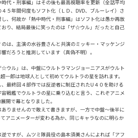
中時代・刑事編」はその後も最高視聴率を更新（全話平均
４５年間何度もソフト化（ＬＤ、DVD、ブルーレイ）さ
対し、何故か「熱中時代・刑事編」はソフト化は愚か再放
ており、結局最後に笑ったのは「ザ☆ウル」だったと自己
？のは、主演の水谷豊さんと共演のミッキー・マッケンジ
影響だろうと推測しています（真偽不明）。
ザ☆ウル」は、中盤にウルトラマンジョーニアスがウルト
リ超一郎は地球人として初めてウルトラの星を訪れます。
し、最終回４部作では反逆者に制圧されたU４０を助ける
宇宙戦艦でウルトラの星に乗り込むと言う、これぞアニメ
的展開で幕となりました。
はありませんので敢えて書きますが、一方で中盤～後半に
ってアニメーターが変わる為か、同じキャラなのに明らか
は逆ですが、ムツミ隊員役の島本須美さんによれば「アフ