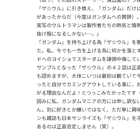
「ザ☆ウル」に引き換え、「ガンダム」だけ
があったからだ（今度はガンダムへの賛辞）
実写のウルトラマンは製作者たちの熱気と情
抜け殻になるしかない…。」
「ガンダム」を持ち上げる為「ザ☆ウル」を
た。私、今でも一方を上げる為に何かを落と
ドへのヨイショでスターダムを誹謗中傷して
サンプルとなった「ザ☆ウル」の４２話は正
も認めますが、大体こいつは最初は観ていて
ったと自分でカミングアウトしている事に、
がる理由なんだよ！とつっこみたかったです
因みに私、ガンダムマニアの方には申し訳な
ん。別に好きとか嫌いではなく、ただ単に興
ンも雑誌も日本サンライズも「ザ☆ウル」を
あるのは正直否定しません（笑）。