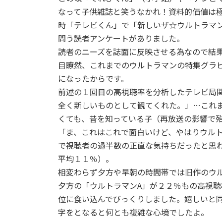
なって子供雑誌と笑うなかれ！資料的価値は
時「テレビくん」で「新しいザ☆ウルトラマ
問う読者アンケートがありました。
読者のニーズを誌面に反映させる為なので結
目瞭然、これまでのウルトラマンの特集グラ
になったからです。
前述の１回目の高視聴率を分析したテレビ局
全く新しいものとして観てくれた。」…これ
くても、昔を知っている子（再放送の影響で
「ま、これはこれで面白いけど、やはりウル
で視聴者の過半数の正直な気持ちだったと思
平均１１％）。
相変わらず夕方や早朝の時間帯では旧作のウ
夕方の「ウルトラマンA」が２２％もの高視
位に食い込んでびっくりしました。嬉しいと
字をとなると何とも複雑な心境でしたよ。