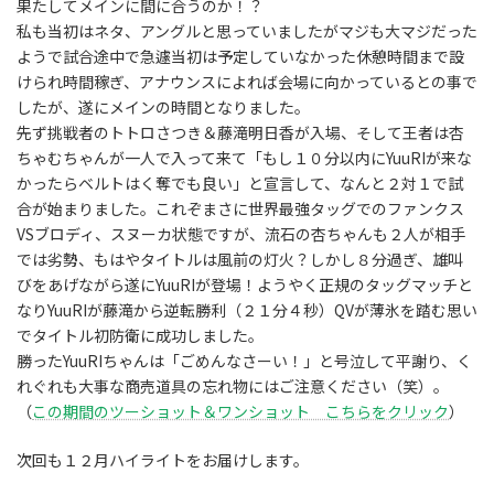
果たしてメインに間に合うのか！？
私も当初はネタ、アングルと思っていましたがマジも大マジだった
ようで試合途中で急遽当初は予定していなかった休憩時間まで設
けられ時間稼ぎ、アナウンスによれば会場に向かっているとの事で
したが、遂にメインの時間となりました。
先ず挑戦者のトトロさつき＆藤滝明日香が入場、そして王者は杏
ちゃむちゃんが一人で入って来て「もし１０分以内にYuuRIが来な
かったらベルトはく奪でも良い」と宣言して、なんと２対１で試
合が始まりました。これぞまさに世界最強タッグでのファンクス
VSブロディ、スヌーカ状態ですが、流石の杏ちゃんも２人が相手
では劣勢、もはやタイトルは風前の灯火？しかし８分過ぎ、雄叫
びをあげながら遂にYuuRIが登場！ようやく正規のタッグマッチと
なりYuuRIが藤滝から逆転勝利（２１分４秒）QVが薄氷を踏む思い
でタイトル初防衛に成功しました。
勝ったYuuRIちゃんは「ごめんなさーい！」と号泣して平謝り、く
れぐれも大事な商売道具の忘れ物にはご注意ください（笑）。
（
この期間のツーショット＆ワンショット こちらをクリック
）
次回も１２月ハイライトをお届けします。