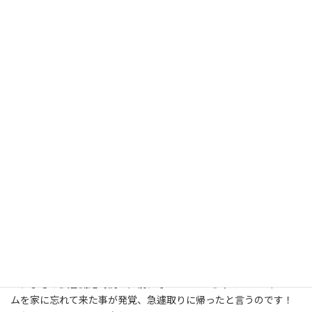
気分を変えてここからは１２月の前半～中盤の話題、第２週は久
しぶりのゆずポンイベント、そして翌日は毎年恒例、立川の日航
ホテルにて太田裕美さんのディナーショーに参加しました。これ
また恒例で今回も１部＆２部でフルコースを２回平らげましたが
（日航ホテルは気が利くので私だけメニューを変えてくれる）、
大阪に帰った翌日の夜はＡＮＡクラウンプラザホテルで投資育成
さんの会がありここでも会食、なんと２４時間で３回フレンチの
フルコースとなりました（しかもこのパターン、２年連続です
笑）。
（
豪華なフルコースディナー３連発 こちらをクリック
）
翌週１７日は埼玉県川口市のＳＫＩＰシティにて、杏ちゃむ＆
YuuRIのクイーン・バルキリー（QV）のインターナショナルリボン
タッグ王座の初防衛戦、紙テープを一杯持って（笑）応援に行って
来ました。
試合前の全選手入場式、ところが王者のQVの姿が無い？アナウン
スによると試合開始時間の直前になってYuuRIちゃんがコスチュー
ムを家に忘れて来た事が発覚、急遽取りに帰ったと言うのです！