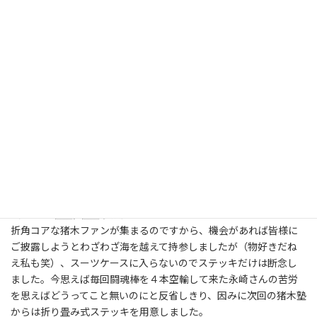
訪れており、１年に二度のユニバーサルスタジオ、但し未だ日本の
ユニバには行った事がありません（地元なのに笑）。
この日の夜はいよいよファイナルイベント、ホテルにて猪木さん
の講演会がありました。
実は今回、猪木さんに負けじと？私も“海賊男”ガスパー（File
No.
401
,
601
参照）のコスチュームを持参していました。
別にこの日の為に用意したわけでは無く、この数年前に海賊男の
コスチュームを再現しようと買い揃えたもので、「１３日の金曜
日」を思わせるホッケーマスク（今では入手不可能！）は確か梅
田のスポーツ品店で見つけ、チョッキは業者に作ってもらい、後は
市販品を組み合わせましたが、ガスパーマスクはこの１８年後に
武藤敬司が着用する事になります。
（File No.
502
，
503
参照）
折角コアな猪木ファンが集まるのですから、機会があれば皆様に
ご披露しようとわざわざ海を越えて持参しましたが（物好きだね
え私も笑）、スーツケースに入らないのでステッキだけは断念し
ました。今思えば毎回闘魂棒を４本空輸して来た永崎さんの苦労
を思えばどうってこと無いのにと反省しきり、因みに次回の猪木塾
からは折り畳み式ステッキを用意しました。