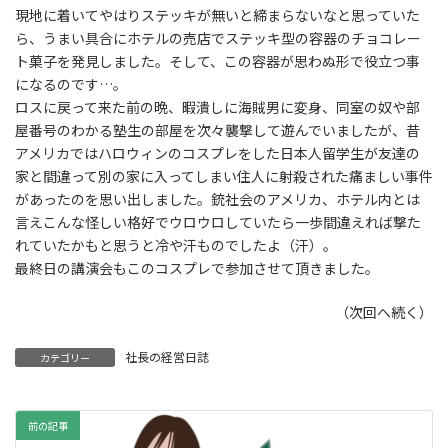
現地に着いてやはりステッキが無いと締まらないなと思っていた
ら、うまい具合にホテルの売店でステッキ型の容器のチョコレー
ト菓子を発見しました。そして、この容器が思わぬ形で役立つ事
になるのです…。
ロスに戻って来た前の晩、暇潰しに海賊男に変身、同室の奴や部
屋番号のわかる塾生の部屋を次々襲撃して遊んでいましたが、昔
アメリカではハロウィンのコスプレをした日本人留学生が友達の
家と間違って別の家に入ってしまい住人に射殺された痛ましい事件
があったのを思い出しました。銃社会のアメリカ、ホテル内とは
言えこんな怪しい格好でウロウロしていたら一歩間違えれば撃た
れていたかもと思うと冷や汗ものでしたよ（汗）。
最終日の講演会もこのコスプレで参加させて頂きました。
（次回へ続く）
社長の経営日誌
カテゴリー
前の記事