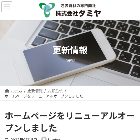
コ
ナ
ン
ビ
テ
ゲ
ン
ー
ツ
シ
へ
ョ
ス
ン
キ
に
更新情報
ッ
移
プ
動
news
ホーム
更新情報
お知らせ
ホームページをリニューアルオープンしました
ホームページをリニューアルオー
プンしました
2022年9月15日
tamiya