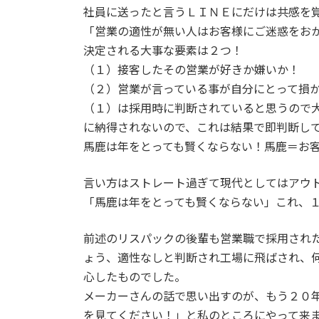
社員に送ったと言うＬＩＮＥにだけは共感を
「営業の適性が無い人はお客様にご迷惑をお
決定される大事な要素は２つ！
（１）接客したその営業が好きか嫌いか！
（２）営業が言っている事が自分にとって
（１）は採用時に判断されていると思うので
に納得されないので、これは結果で即判断し
馬鹿は年をとっても賢くならない！馬鹿＝お
言い方はストレート過ぎて現代としてはアウ
「馬鹿は年をとっても賢くならない」これ、
前述のリスパックの後輩も営業職で採用され
ょう、適性なしと判断され工場に飛ばされ、
心したものでした。
メーカーさんの話で思い出すのが、もう２０
を見てください！」と私のところにやって来