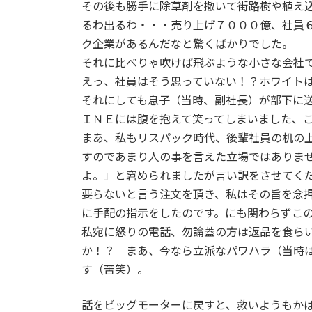
その後も勝手に除草剤を撒いて街路樹や植え
るわ出るわ・・・売り上げ７０００億、社員
ク企業があるんだなと驚くばかりでした。
それに比べりゃ吹けば飛ぶような小さな会社
えっ、社員はそう思っていない！？ホワイト
それにしても息子（当時、副社長）が部下に
ＩＮＥには腹を抱えて笑ってしまいました、
まあ、私もリスパック時代、後輩社員の机の
すのであまり人の事を言えた立場ではありま
よ。」と窘められましたが言い訳をさせてく
要らないと言う注文を頂き、私はその旨を念
に手配の指示をしたのです。にも関わらずこ
私宛に怒りの電話、勿論蓋の方は返品を食ら
か！？ まあ、今なら立派なパワハラ（当時
す（苦笑）。
話をビッグモーターに戻すと、救いようもか