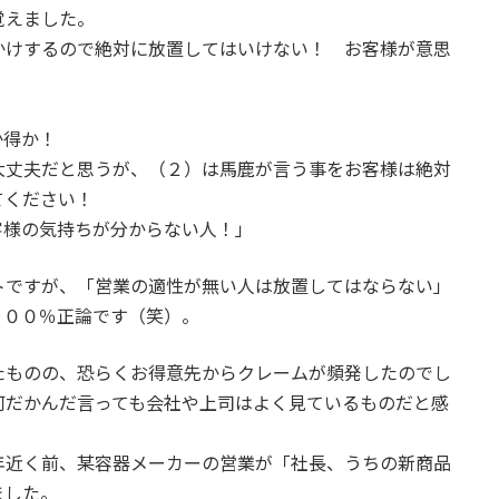
覚えました。
かけするので絶対に放置してはいけない！ お客様が意思
損か得か！
大丈夫だと思うが、（２）は馬鹿が言う事をお客様は絶対
てください！
客様の気持ちが分からない人！」
トですが、「営業の適性が無い人は放置してはならない」
１００％正論です（笑）。
たものの、恐らくお得意先からクレームが頻発したのでし
何だかんだ言っても会社や上司はよく見ているものだと感
年近く前、某容器メーカーの営業が「社長、うちの新商品
ました。