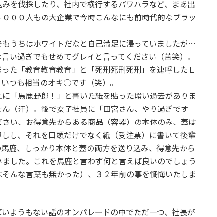
込みを伐採したり、社内で横行するパワハラなど、まあ出
６０００人もの大企業で今時こんなにも前時代的なブラッ
でもうちはホワイトだなと自己満足に浸っていましたが…
は言い過ぎでもせめてグレイと言ってください（苦笑）。
送った「教育教育教育」と「死刑死刑死刑」を連呼したＬ
こいつも相当のオキ○です（笑）。
上に「馬鹿野郎！」と書いた紙を貼った暗い過去がありま
せん（汗）。後で女子社員に「田宮さん、やり過ぎです
ださい、お得意先からある商品（容器）の本体のみ、蓋は
押しし、それを口頭だけでなく紙（受注票）に書いて後輩
の馬鹿、しっかり本体と蓋の両方を送り込み、得意先から
いました。これを馬鹿と言わず何と言えば良いのでしょう
はそんな言葉も無かった）、３２年前の事を懺悔いたしま
ばいようもない話のオンパレードの中でただ一つ、社長が