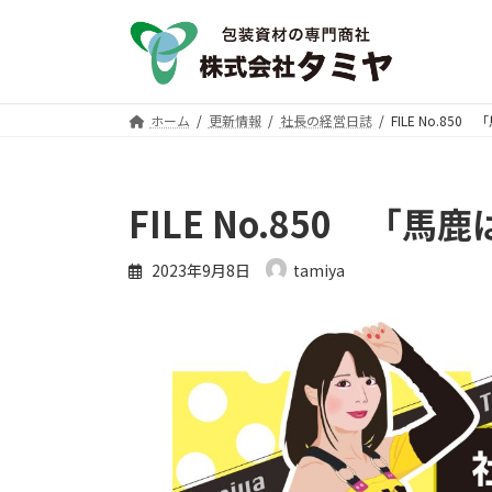
コ
ナ
ン
ビ
テ
ゲ
ン
ー
ツ
シ
ホーム
更新情報
社長の経営日誌
FILE No.85
へ
ョ
ス
ン
キ
に
FILE No.850 「
ッ
移
プ
動
2023年9月8日
tamiya