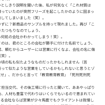
ひとしきり説明を聞いた後、私が何気なく「これ材質は
喋っていたのが突然フリーズを起こしたかのように固まっ
句してしまいました（笑）。
りずに？新商品のサンプルを持って現れました。再び「こ
きたつもりなのでしょう、
あ何処の会社かわかってしまう！笑）。
てのは、君のところの会社が勝手に付けた名前でしょう、
君、頼むからユーザーには営業に行くなよ、会社の名に傷
（笑）。
の頃の私も似たようなものだったかもしれません（苦
行って似たような営業をしているかもしれないと思うとゾ
直せ」、だからと言って「教育教育教育」「死刑死刑死
て担当交代、その後工場に行ったと聞いて、ああやっぱり
合、人材も豊富で代わりはいくらでもいるので恵まれてい
いる会社ならば営業が少々馬鹿でもクライアントは我慢し