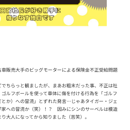
古車販売大手のビッグモーターによる保険金不正受給問題
ビでちらっと観ましたが、まあお粗末だった事、不正は社
、ゴルフボールを使って車体に傷を付ける行為を「ゴルフ
だとか）への冒涜」とずれた発言…じゃあタイガー・ジェ
好家への冒涜か（笑）！？ 因みにシンのサーベルは模造
なり大人になってから知りました（苦笑）。
）