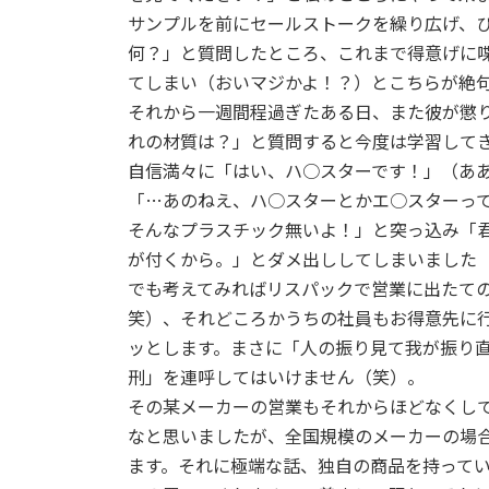
サンプルを前にセールストークを繰り広げ、
何？」と質問したところ、これまで得意げに
てしまい（おいマジかよ！？）とこちらが絶
それから一週間程過ぎたある日、また彼が懲
れの材質は？」と質問すると今度は学習して
自信満々に「はい、ハ○スターです！」（あ
「…あのねえ、ハ○スターとかエ○スターっ
そんなプラスチック無いよ！」と突っ込み「
が付くから。」とダメ出ししてしまいました
でも考えてみればリスパックで営業に出たて
笑）、それどころかうちの社員もお得意先に
ッとします。まさに「人の振り見て我が振り
刑」を連呼してはいけません（笑）。
その某メーカーの営業もそれからほどなくし
なと思いましたが、全国規模のメーカーの場
ます。それに極端な話、独自の商品を持って