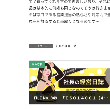
て？買ってくれますので羨ましい限り、それ
品は基本的に何処も同じなのでそうは行きま
えば窓口である営業担当の熱心さや対応力で
馬鹿を放置すると命取りとなるのです…。
（次回
社長の経営日誌
カテゴリー
前の記事
FILE No. 849 「ＩＳＯ１４００１（４）」
2023年9月1日