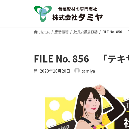
コ
ナ
ン
ビ
テ
ゲ
ン
ー
ツ
シ
ホーム
更新情報
社長の経営日誌
FILE No. 8
へ
ョ
ス
ン
キ
に
FILE No. 856 
ッ
移
プ
動
2023年10月20日
tamiya