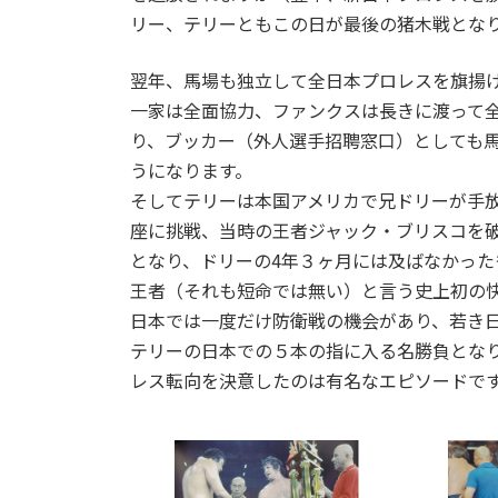
リー、テリーともこの日が最後の猪木戦とな
翌年、馬場も独立して全日本プロレスを旗揚
一家は全面協力、ファンクスは長きに渡って
り、ブッカー（外人選手招聘窓口）としても
うになります。
そしてテリーは本国アメリカで兄ドリーが手放
座に挑戦、当時の王者ジャック・ブリスコを
となり、ドリーの4年３ヶ月には及ばなかっ
王者（それも短命では無い）と言う史上初の
日本では一度だけ防衛戦の機会があり、若き
テリーの日本での５本の指に入る名勝負とな
レス転向を決意したのは有名なエピソードで