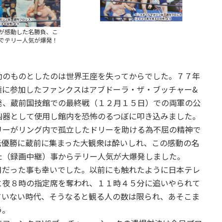
が感動した名勝負、こ
でテリー人気が爆発！
動のものとしたのは世界王座を失ってからでした。７７年
権に参加したファンクスはアブドーラ・ザ・ブッチャー&
発、蔵前国技館での最終戦（１２月１５日）での両軍の公
凶器として使用し館内を恐怖のるつぼに叩き込みました。
リーがリング内で孤立したドリーを助ける為不屈の精神で
転優勝に蔵前に集まった大観衆は酔いしれ、この感動の名
た（録画中継）事からテリー人気が大爆発しました。
月だった事も幸いでした。以前にも触れたように日本テレ
と夜８時の指定席を奪われ、１１時４５分に追いやられて
ていない時代、そうなると観る人の数は限られ、あそこま
う。