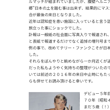
ルマッチが組まれていましたが、腹壁ヘルニ
郷”日本の土を踏む事は出来ず、結果的にマ
合が最後の来日となりました。
近年は認知症を患い施設に入っていると言う
旅立った事にショックでした。
訃報は一般紙の社会面に写真入りで報道され
と表紙で報道するだけでなく追悼の増刊号ま
例の事で、改めてテリー・ファンクこそが日
した。
それらをぼんやりと眺めながら一か月近くが
だった私もようやく気持ちの整理がついたの
いては前述の２０１６年の来日中止時にもたっぷり
らも併せてお読み頂けると幸いです。
デビュー５年
７０年（昭和
まだ５歳（！