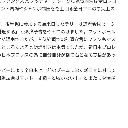
ファンクスVSブッチャー、シークの遺恨対決は全日プロ
アント馬場やジャンボ鶴田をも上回る全日プロの事実上の
ズ」後半戦に参加する為来日したテリーは記者会見で「３
引退する」と爆弾予告をやってのけました。フットボール
化が理由でしたが、人気絶頂での引退宣言にファンもマス
たところによると勿論引退は本気でしたが、新日本プロレ
全日本プロレスの為に自分自身が捨て石となる覚悟があっ
ーバーにより全日本は空前のブームに沸く新日本に対して
引退試合はアントニオ猪木と戦いたい！」とまたもや爆弾