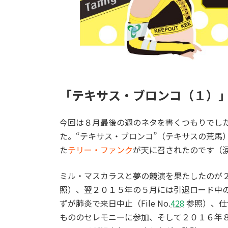
「テキサス・ブロンコ（１）
今回は８月最後の週のネタを書くつもりでし
た。“テキサス・ブロンコ”（テキサスの荒馬
た
テリー・ファンク
が天に召されたのです（
ミル・マスカラスと夢の競演を果たしたのが２０
照）、翌２０１５年の５月には引退ロード中
ずが肺炎で来日中止（File No.
428
参照）、仕
もののセレモニーに参加、そして２０１６年