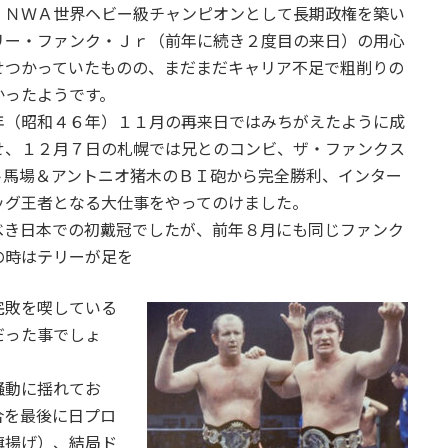
、ＮＷＡ世界ヘビー級チャンピオンとして長期政権を築い
リー・ファンク・Ｊｒ（前年に続き２度目の来日）の用心
せつかっていたものの、まだまだキャリア不足で粗削りの
かったようです。
年（昭和４６年）１１月の再来日ではみちがえたように成
せ、１２月７日の札幌では兄とのコンビ、ザ・ファンクス
ト馬場＆アントニオ猪木のＢＩ砲から完全勝利、インター
ッグ王者となる大仕事をやってのけました。
べき日本での初戴冠でしたが、前年８月にも同じファンク
の時はテリーが足を
完敗を喫している
だった事でしょ
騒動に揺れてお
合を最後に日プロ
旗揚げ）、結局ド