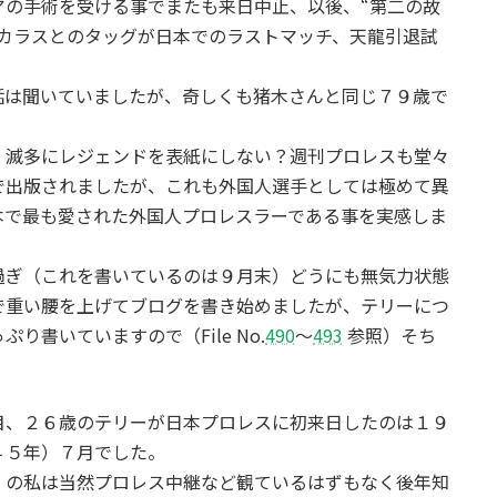
アの手術を受ける事でまたも来日中止、以後、“第二の故
スカラスとのタッグが日本でのラストマッチ、天龍引退試
話は聞いていましたが、奇しくも猪木さんと同じ７９歳で
、滅多にレジェンドを表紙にしない？週刊プロレスも堂々
で出版されましたが、これも外国人選手としては極めて異
本で最も愛された外国人プロレスラーである事を実感しま
過ぎ（これを書いているのは９月末）どうにも無気力状態
で重い腰を上げてブログを書き始めましたが、テリーにつ
書いていますので（File No.
490
～
493
参照）そち
目、２６歳のテリーが日本プロレスに初来日したのは１９
４５年）７月でした。
）の私は当然プロレス中継など観ているはずもなく後年知