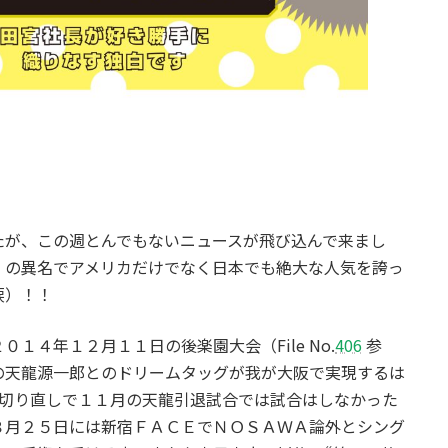
」
たが、この週とんでもないニュースが飛び込んで来まし
）の異名でアメリカだけでなく日本でも絶大な人気を誇っ
涙）！！
１４年１２月１１日の後楽園大会（File No.
406
参
の天龍源一郎とのドリームタッグが我が大阪で実現するは
切り直しで１１月の天龍引退試合では試合はしなかった
８月２５日には新宿ＦＡＣＥでＮＯＳＡＷＡ論外とシング