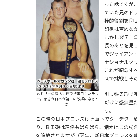
った話ですが
ていた兄のド
棒的役割を仰
印象は否めな
しかし翌７１
長のあとを見
でジャイアン
ナショナルタ
これが記念す
スで挑戦しそ
引っ張る形で
兄ドリーの露払い役で初来日したテリ
ー。まさか日本が第二の故郷になると
だけに感無量
は…
う。
この時の日本プロレスは水面下でクーデター
り、ＢＩ砲は連係もばらばら、猪木はこの試
を追放されますが（翌年、新日本プロレスを