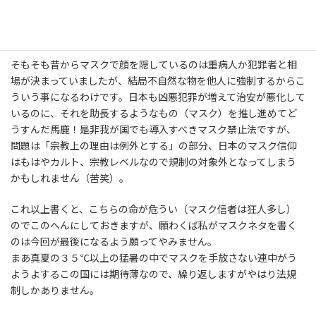
０ドルの罰金及び懲役刑を科す権限が警察に与えられた。規制の
直接的な目的はマスクを着用して顔を隠す犯罪者が激増している
為である。」（８月７日付け、ネット記事より）
そもそも昔からマスクで顔を隠しているのは重病人か犯罪者と相
場が決まっていましたが、結局不自然な物を他人に強制するからこ
ういう事になるわけです。日本も凶悪犯罪が増えて治安が悪化して
いるのに、それを助長するようなもの（マスク）を推し進めてど
うすんだ馬鹿！是非我が国でも導入すべきマスク禁止法ですが、
問題は「宗教上の理由は例外とする」の部分、日本のマスク信仰
はもはやカルト、宗教レベルなので規制の対象外となってしまう
かもしれません（苦笑）。
これ以上書くと、こちらの命が危うい（マスク信者は狂人多し）
のでこのへんにしておきますが、願わくば私がマスクネタを書く
のは今回が最後になるよう願ってやみません。
まあ真夏の３５℃以上の猛暑の中でマスクを手放さない連中がう
ようよするこの国には期待薄なので、繰り返しますがやはり法規
制しかありません。